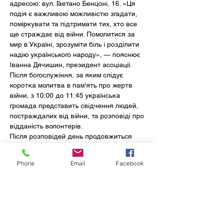
адресою: вул. Гаетано Бенцоні, 16. «Ця 
подія є важливою можливістю згадати, 
поміркувати та підтримати тих, хто все 
ще страждає від війни. Помолитися за 
мир в Україні, зрозуміти біль і розділити 
надію українського народу», — пояснює 
Іванна Дячишин, президент асоціації.
Після богослужіння, за яким слідує 
коротка молитва в пам'ять про жертв 
війни, з 10:00 до 11:45 українська 
громада представить свідчення людей, 
постраждалих від війни, та розповіді про 
відданість волонтерів.
Після розповідей день продовжиться 
музичними номерами. Виступлять 
дитячий хор «Білі голоси України» під 
Phone
Email
Facebook
керівництвом Юлії Мороз, тріо 
«Бельканто» зі Світланою Мельник 
(меццо-сопрано), Юлією Мороз 
(сопрано), Анастасією Калиновською 
(сопрано) та дорослий хор «Україна 