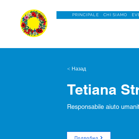
PRINCIPALE
CHI SIAMO
EV
< Назад
Tetiana St
Responsabile aiuto umanit
Подробно