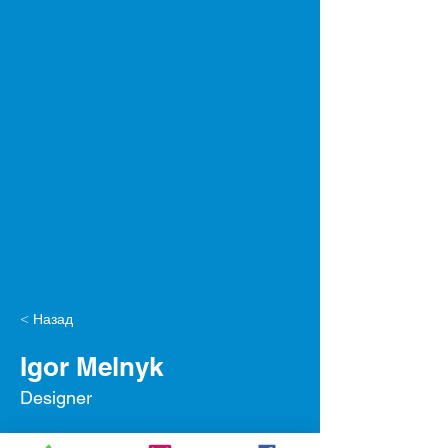
< Назад
Igor Melnyk
Designer
Привіт! Я Ігор. Креативний та 