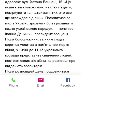
адресою: вул. Гаетано Бенцоні, 16. «Ця 
подія є важливою можливістю згадати, 
поміркувати та підтримати тих, хто все 
ще страждає від війни. Помолитися за 
мир в Україні, зрозуміти біль і розділити 
надію українського народу», — пояснює 
Іванна Дячишин, президент асоціації.
Після богослужіння, за яким слідує 
коротка молитва в пам'ять про жертв 
війни, з 10:00 до 11:45 українська 
громада представить свідчення людей, 
постраждалих від війни, та розповіді про 
відданість волонтерів.
Після розповідей день продовжиться 
музичними номерами. Виступлять 
дитячий хор «Білі голоси України» під 
Phone
Email
Facebook
керівництвом Юлії Мороз, тріо 
«Бельканто» зі Світланою Мельник 
(меццо-сопрано), Юлією Мороз 
(сопрано), Анастасією Калиновською 
(сопрано) та дорослий хор «Україна 