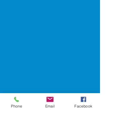
< Назад
Phone
Email
Facebook
Ігор Менделяк
Менеджер з логістики заходів